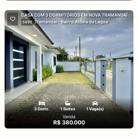
CASA COM 3 DORMITÓRIOS EM NOVA TRAMANDAÍ
Tramandaí - Bairro Aldeia da Lagoa
5695
3 Dorm.
1 Suites
1 Vaga(s)
Venda
R$ 380.000