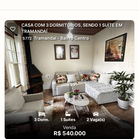
CASA COM 3 DORMITÓRIOS, SENDO 1 SUÍTE EM
TRAMANDAÍ.
Tramandaí - Bairro Centro
5772
3 Dorm.
1 Suites
2 Vaga(s)
Venda
R$ 540.000