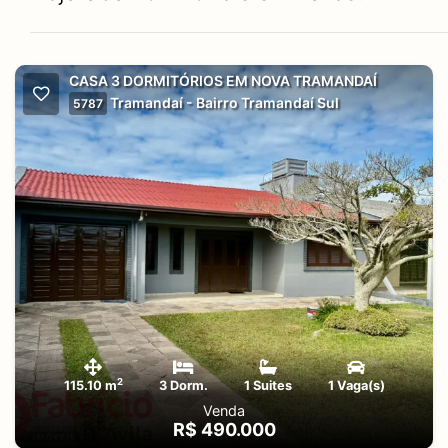
CASA 3 DORMITÓRIOS EM NOVA TRAMANDAÍ
Tramandaí - Bairro Tramandaí Sul
5787
2
115.10 m
3 Dorm.
1 Suites
1 Vaga(s)
Venda
R$ 490.000