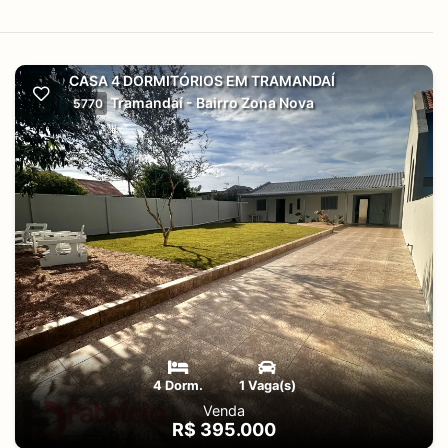
CASA 4 DORMITÓRIOS EM TRAMANDAÍ
Tramandaí - Bairro Zona Nova
5770
4 Dorm.
1 Vaga(s)
Venda
R$ 395.000