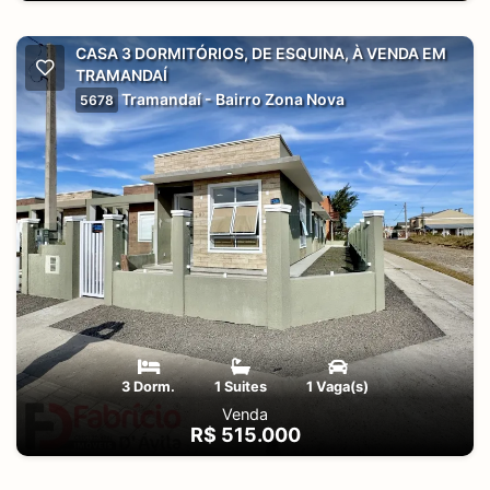
CASA 3 DORMITÓRIOS, DE ESQUINA, À VENDA EM
TRAMANDAÍ
Tramandaí - Bairro Zona Nova
5678
3 Dorm.
1 Suites
1 Vaga(s)
Venda
R$ 515.000