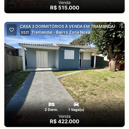
Venda
R$ 515.000
CASA 3 DORMITÓRIOS À VENDA EM TRAMANDAÍ
Tramandaí - Bairro Zona Nova
5521
2 Dorm.
1 Vaga(s)
Venda
R$ 422.000