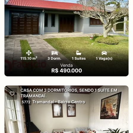
2
115.10 m
3 Dorm.
1 Suites
1 Vaga(s)
Venda
R$ 490.000
CASA COM 3 DORMITÓRIOS, SENDO 1 SUÍTE EM
TRAMANDAÍ.
Tramandaí - Bairro Centro
5772