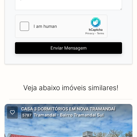
Enviar Mensagem
Veja abaixo imóveis similares!
CASA 3 DORMITÓRIOS EM NOVA TRAMANDAÍ
Tramandaí - Bairro Tramandaí Sul
5787