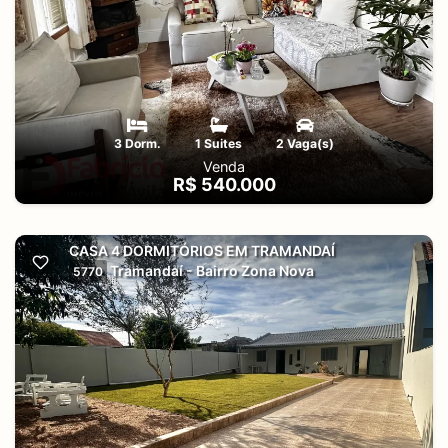
3 Dorm.
1 Suites
2 Vaga(s)
Venda
R$ 540.000
CASA 4 DORMITÓRIOS EM TRAMANDAÍ
Tramandaí - Bairro Zona Nova
5770