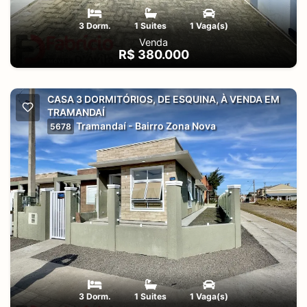
3 Dorm.
1 Suites
1 Vaga(s)
Venda
R$ 380.000
CASA 3 DORMITÓRIOS, DE ESQUINA, À VENDA EM
TRAMANDAÍ
Tramandaí - Bairro Zona Nova
5678
3 Dorm.
1 Suites
1 Vaga(s)