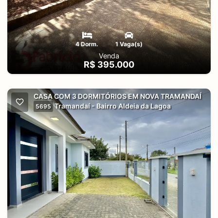
4 Dorm.
1 Vaga(s)
Venda
R$ 395.000
CASA COM 3 DORMITÓRIOS EM NOVA TRAMANDAÍ
Tramandaí - Bairro Aldeia da Lagoa
5695