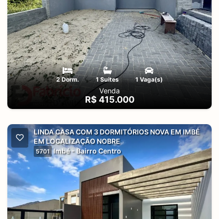
2 Dorm.
1 Suites
1 Vaga(s)
Venda
R$ 415.000
LINDA CASA COM 3 DORMITÓRIOS NOVA EM IMBÉ
EM LOCALIZAÇÃO NOBRE
Imbé - Bairro Centro
5701