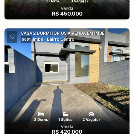
3 Dorm.
3 Vaga(s)
Venda
R$ 450.000
CASA 2 DORMITÓRIOS À VENDA EM IMBÉ
Imbé - Bairro Centro
5661
2 Dorm.
1 Suites
2 Vaga(s)
Venda
R$ 420.000