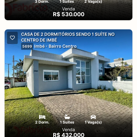
3 Dorm.
1 Suites
2 Vaga(s)
Venda
R$ 530.000
CASA DE 2 DORMITÓRIOS SENDO 1 SUÍTE NO
CENTRO DE IMBÉ
Imbé - Bairro Centro
5699
2 Dorm.
1 Suites
1 Vaga(s)
Venda
R$ 432.000