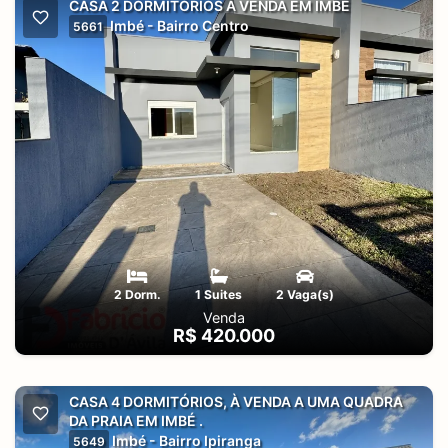
CASA 2 DORMITÓRIOS À VENDA EM IMBÉ
Imbé - Bairro Centro
5661
2 Dorm.
1 Suites
2 Vaga(s)
Venda
R$ 420.000
CASA 4 DORMITÓRIOS, À VENDA A UMA QUADRA
DA PRAIA EM IMBÉ .
Imbé - Bairro Ipiranga
5649