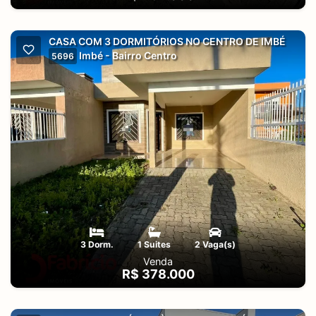
CASA COM 3 DORMITÓRIOS NO CENTRO DE IMBÉ
Imbé - Bairro Centro
5696
3 Dorm.
1 Suites
2 Vaga(s)
Venda
R$ 378.000