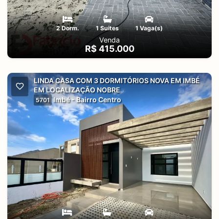
2 Dorm.
1 Suites
1 Vaga(s)
Venda
R$ 415.000
LINDA CASA COM 3 DORMITÓRIOS NOVA EM IMBÉ
EM LOCALIZAÇÃO NOBRE
Imbé - Bairro Centro
5701