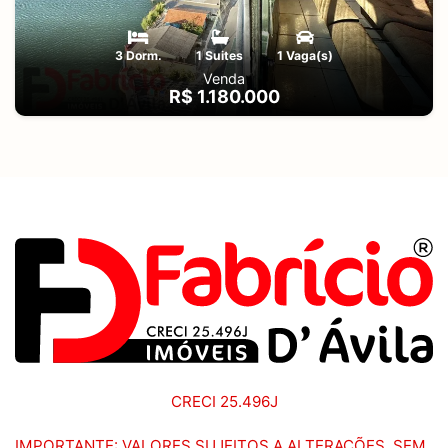
3 Dorm.
1 Suites
1 Vaga(s)
Venda
R$ 1.180.000
CRECI 25.496J
IMPORTANTE: VALORES SUJEITOS A ALTERAÇÕES, SEM