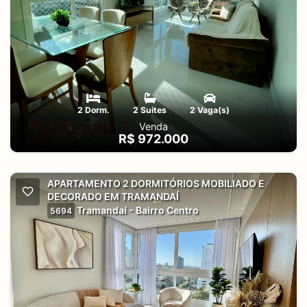
2 Dorm.
2 Suites
2 Vaga(s)
Venda
R$ 972.000
APARTAMENTO 2 DORMITÓRIOS MOBILIADO E
DECORADO EM TRAMANDAÍ
Tramandaí - Bairro Centro
5694