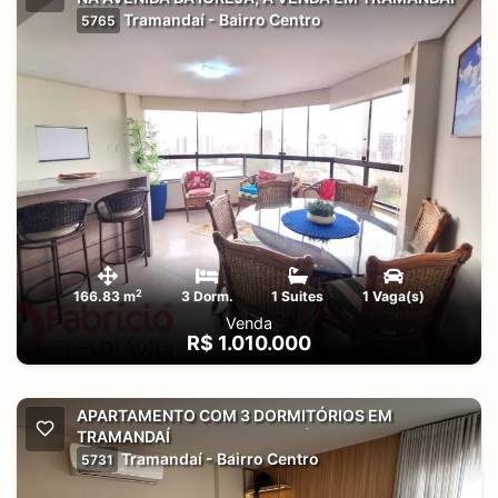
Tramandaí - Bairro Centro
5765
2
166.83 m
3 Dorm.
1 Suites
1 Vaga(s)
Venda
R$ 1.010.000
APARTAMENTO COM 3 DORMITÓRIOS EM
TRAMANDAÍ
Tramandaí - Bairro Centro
5731