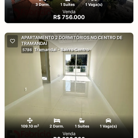
3 Dorm.
1 Suites
1 Vaga(s)
Venda
R$ 756.000
APARTAMENTO 2 DORMITÓRIOS NO CENTRO DE
TRAMANDAÍ
Tramandaí - Bairro Centro
5786
2
109.10 m
2 Dorm.
1 Suites
1 Vaga(s)
Venda