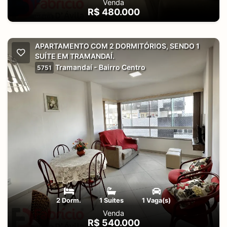
Venda
R$ 480.000
APARTAMENTO COM 2 DORMITÓRIOS, SENDO 1
SUÍTE EM TRAMANDAÍ.
Tramandaí - Bairro Centro
5751
2 Dorm.
1 Suites
1 Vaga(s)
Venda
R$ 540.000