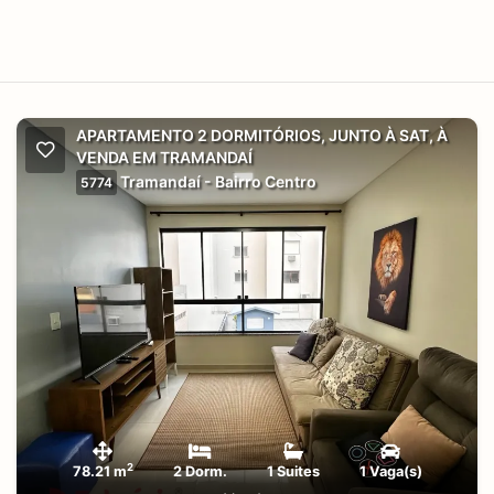
APARTAMENTO 2 DORMITÓRIOS, JUNTO À SAT, À
VENDA EM TRAMANDAÍ
Tramandaí - Bairro Centro
5774
2
78.21 m
2 Dorm.
1 Suites
1 Vaga(s)