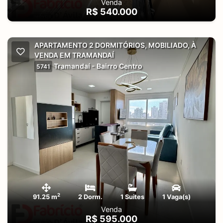
Venda
R$ 540.000
APARTAMENTO 2 DORMITÓRIOS, MOBILIADO, À
VENDA EM TRAMANDAÍ
Tramandaí - Bairro Centro
5741
2
91.25 m
2 Dorm.
1 Suites
1 Vaga(s)
Venda
R$ 595.000