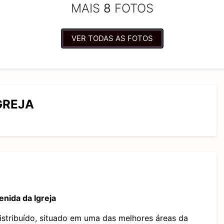
MAIS
8
FOTOS
VER TODAS AS FOTOS
GREJA
nida da Igreja
stribuído
, situado em uma das
melhores áreas da