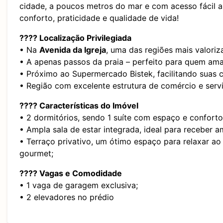
cidade
, a poucos
metros do mar
e com acesso fácil a
conforto, praticidade e qualidade de vida!
???? Localização Privilegiada
• Na
Avenida da Igreja
, uma das regiões mais valoriz
• A apenas
passos da praia
– perfeito para quem ama
•
Próximo ao Supermercado Bistek
, facilitando suas
• Região com excelente estrutura de comércio e serv
???? Características do Imóvel
•
2 dormitórios
, sendo
1 suíte
com espaço e conforto
• Ampla
sala de estar
integrada, ideal para receber am
•
Terraço privativo
, um ótimo espaço para relaxar ao a
gourmet;
???? Vagas e Comodidade
•
1 vaga de garagem
exclusiva;
•
2 elevadores
no prédio