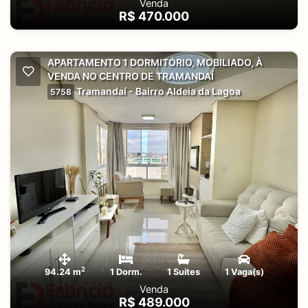
Venda
R$ 470.000
APARTAMENTO 1 DORMITÓRIO, MOBILIADO, À
VENDA NO CENTRO DE TRAMANDAÍ
Tramandaí - Bairro Aldeia da Lagoa
5758
2
94.24 m
1 Dorm.
1 Suites
1 Vaga(s)
Venda
R$ 489.000