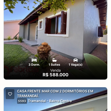
3 Dorm.
1 Suites
1 Vaga(s)
Venda
R$ 588.000
CASA FRENTE MAR COM 2 DORMITÓRIOS EM
TRAMANDAÍ.
Tramandaí - Bairro Centro
5593