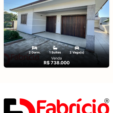
2 Dorm.
1 Suites
2 Vaga(s)
Venda
R$ 738.000