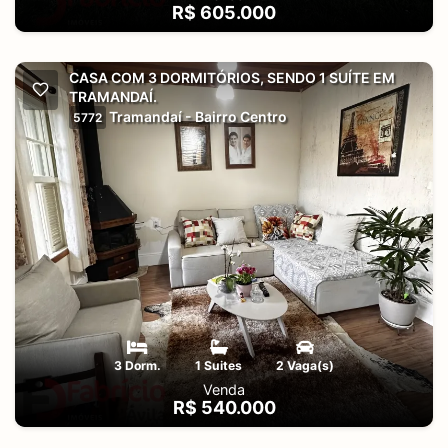
R$ 605.000
CASA COM 3 DORMITÓRIOS, SENDO 1 SUÍTE EM
TRAMANDAÍ.
Tramandaí - Bairro Centro
5772
3 Dorm.
1 Suites
2 Vaga(s)
Venda
R$ 540.000