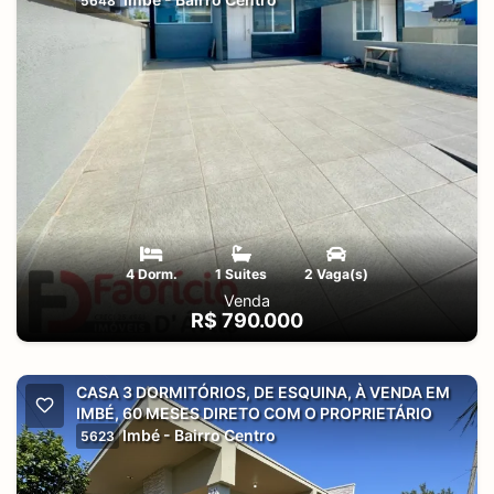
5648
4 Dorm.
1 Suites
2 Vaga(s)
Venda
R$ 790.000
CASA 3 DORMITÓRIOS, DE ESQUINA, À VENDA EM
IMBÉ, 60 MESES DIRETO COM O PROPRIETÁRIO
Imbé - Bairro Centro
5623