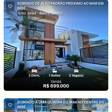
SOBRADO DE ALTO PADRÃO PRÓXIMO AO MAR EM
IMBÉ
Imbé - Bairro Centro
5703
3 Dorm.
1 Suites
2 Vaga(s)
Venda
R$ 699.000
SOBRADO A UMA QUADRA DO MAR NO CENTRO DO
IMBÉ .
Imbé - Bairro Centro