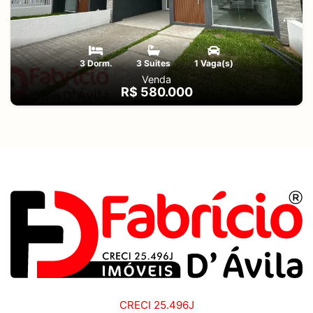
3 Dorm.
3 Suites
1 Vaga(s)
Venda
R$ 580.000
CRECI 25.496J