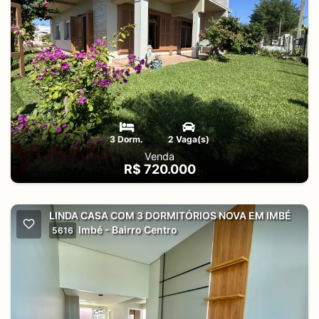
3 Dorm.
2 Vaga(s)
Venda
R$ 720.000
LINDA CASA COM 3 DORMITÓRIOS NOVA EM IMBÉ
Imbé - Bairro Centro
5616