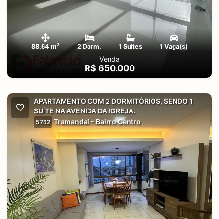
2
88.64 m
2 Dorm.
1 Suites
1 Vaga(s)
Venda
R$ 650.000
APARTAMENTO COM 2 DORMITÓRIOS, SENDO 1
SUÍTE NA AVENIDA DA IGREJA.
Tramandaí - Bairro Centro
5762