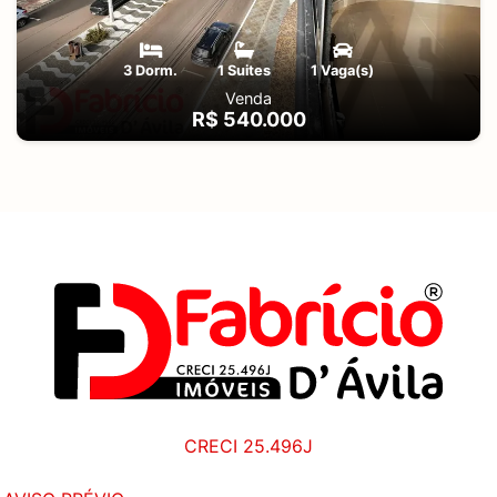
3 Dorm.
1 Suites
1 Vaga(s)
Venda
R$ 540.000
CRECI 25.496J