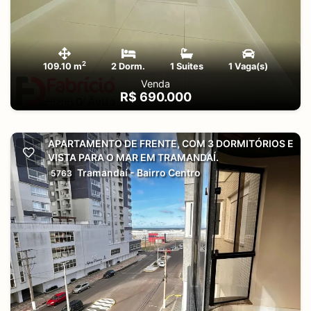
2
109.10 m
2 Dorm.
1 Suites
1 Vaga(s)
Venda
R$ 690.000
APARTAMENTO DE FRENTE, COM 3 DORMITÓRIOS E
VISTA PARA O MAR EM TRAMANDAÍ.
Tramandaí - Bairro Centro
5763