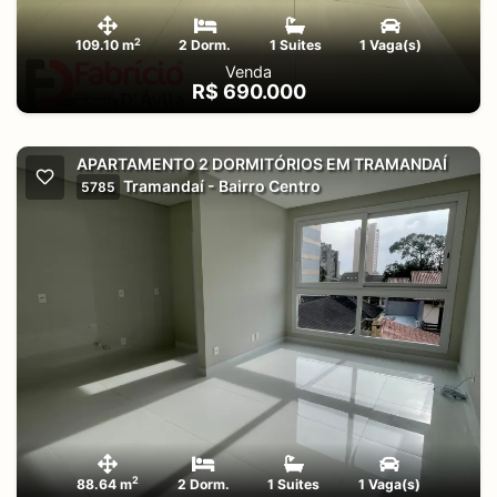
2
109.10 m
2 Dorm.
1 Suites
1 Vaga(s)
Venda
R$ 690.000
APARTAMENTO 2 DORMITÓRIOS EM TRAMANDAÍ
Tramandaí - Bairro Centro
5785
2
88.64 m
2 Dorm.
1 Suites
1 Vaga(s)