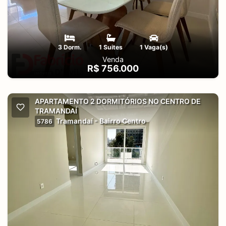
3 Dorm.
1 Suites
1 Vaga(s)
Venda
R$ 756.000
APARTAMENTO 2 DORMITÓRIOS NO CENTRO DE
TRAMANDAÍ
Tramandaí - Bairro Centro
5786