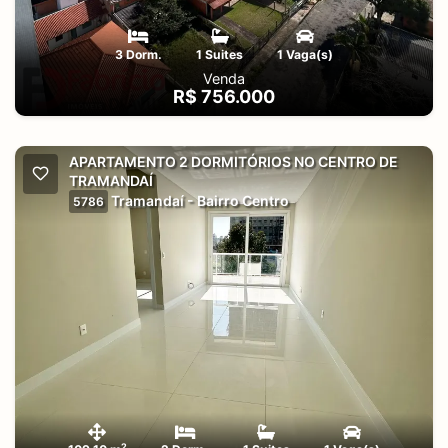
3 Dorm.
1 Suites
1 Vaga(s)
Venda
R$ 756.000
APARTAMENTO 2 DORMITÓRIOS NO CENTRO DE
TRAMANDAÍ
Tramandaí - Bairro Centro
5786
2