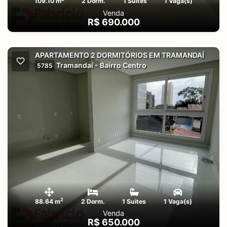
109.10 m
2 Dorm.
1 Suites
1 Vaga(s)
Venda
R$ 690.000
APARTAMENTO 2 DORMITÓRIOS EM TRAMANDAÍ
Tramandaí - Bairro Centro
5785
2
88.64 m
2 Dorm.
1 Suites
1 Vaga(s)
Venda
R$ 650.000