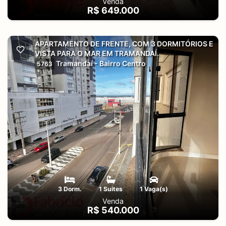
Venda
R$ 649.000
APARTAMENTO DE FRENTE, COM 3 DORMITÓRIOS E
VISTA PARA O MAR EM TRAMANDAÍ.
Tramandaí - Bairro Centro
5763
3 Dorm.
1 Suites
1 Vaga(s)
Venda
R$ 540.000