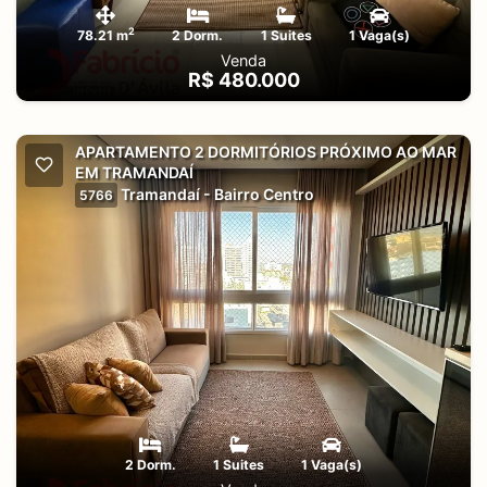
2
78.21 m
2 Dorm.
1 Suites
1 Vaga(s)
Venda
R$ 480.000
APARTAMENTO 2 DORMITÓRIOS PRÓXIMO AO MAR
EM TRAMANDAÍ
Tramandaí - Bairro Centro
5766
2 Dorm.
1 Suites
1 Vaga(s)