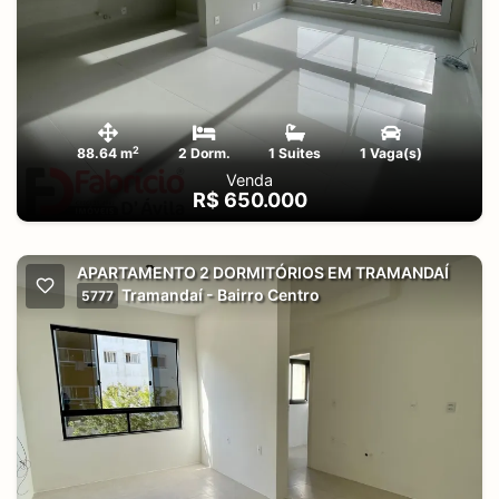
2
88.64 m
2 Dorm.
1 Suites
1 Vaga(s)
Venda
R$ 650.000
APARTAMENTO 2 DORMITÓRIOS EM TRAMANDAÍ
Tramandaí - Bairro Centro
5777