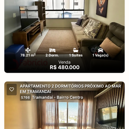
2
78.21 m
2 Dorm.
1 Suites
1 Vaga(s)
Venda
R$ 480.000
APARTAMENTO 2 DORMITÓRIOS PRÓXIMO AO MAR
EM TRAMANDAÍ
Tramandaí - Bairro Centro
5766