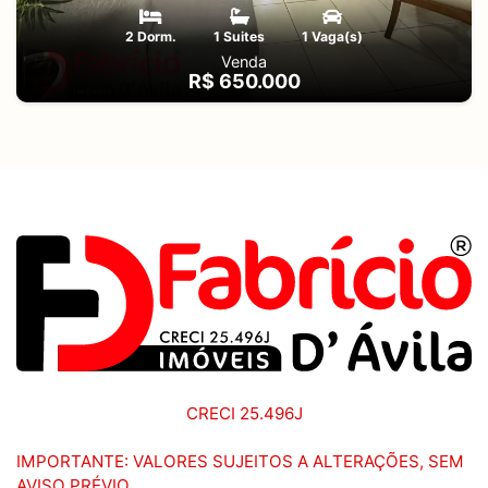
2 Dorm.
1 Suites
1 Vaga(s)
Venda
R$ 650.000
CRECI 25.496J
IMPORTANTE: VALORES SUJEITOS A ALTERAÇÕES, SEM
AVISO PRÉVIO.