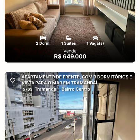
2 Dorm.
1 Suites
1 Vaga(s)
Venda
R$ 649.000
APARTAMENTO DE FRENTE, COM 3 DORMITÓRIOS E
VISTA PARA O MAR EM TRAMANDAÍ.
Tramandaí - Bairro Centro
5763