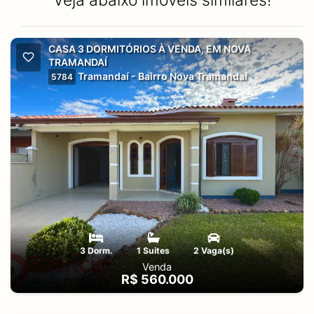
CASA 3 DORMITÓRIOS À VENDA, EM NOVA
TRAMANDAÍ
Tramandaí - Bairro Nova Tramandaí
5784
3 Dorm.
1 Suites
2 Vaga(s)
Venda
R$ 560.000