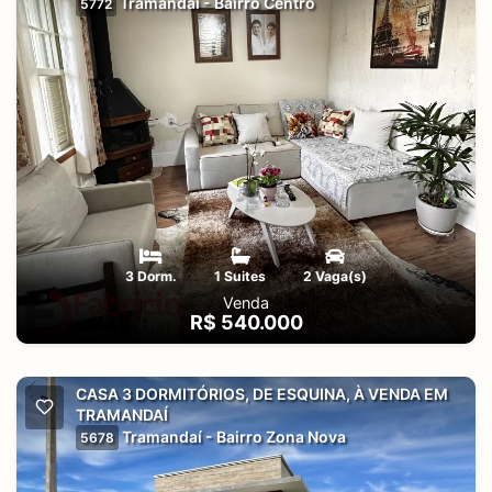
Tramandaí - Bairro Centro
5772
3 Dorm.
1 Suites
2 Vaga(s)
Venda
R$ 540.000
CASA 3 DORMITÓRIOS, DE ESQUINA, À VENDA EM
TRAMANDAÍ
Tramandaí - Bairro Zona Nova
5678