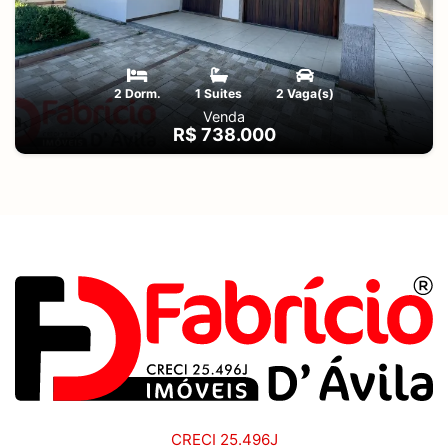
2 Dorm.
1 Suites
2 Vaga(s)
Venda
R$ 738.000
CRECI 25.496J