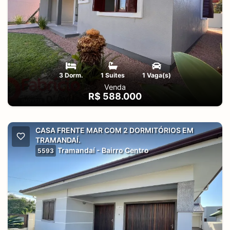
3 Dorm.
1 Suites
1 Vaga(s)
Venda
R$ 588.000
CASA FRENTE MAR COM 2 DORMITÓRIOS EM
TRAMANDAÍ.
Tramandaí - Bairro Centro
5593